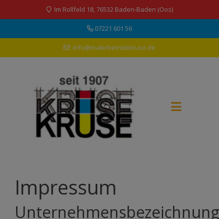
Im Rollfeld 18, 76532 Baden-Baden (Oos)
07221 601 56
info@malerbetriebkruse.de
Impressum
Unternehmensbezeichnun