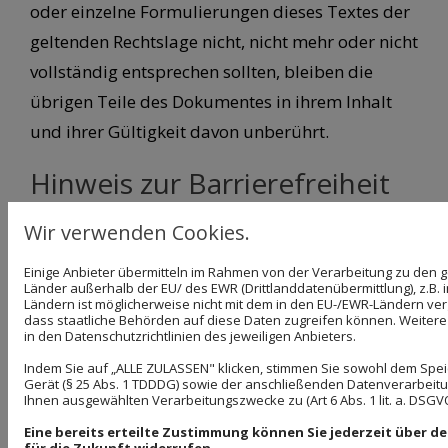
oder einzelne Formulierungen dieses Textes der
geltenden Rechtslage nicht, nicht mehr oder nicht
vollständig entsprechen sollten, bleiben die
übrigen Teile des Dokumentes in ihrem Inhalt
und ihrer Gültigkeit davon unberührt.
Hinweis zur Barrierefreiheit
Wir bemühen uns, unsere digitalen Inhalte
Wir verwenden Cookies.
barrierefrei im Sinne des BFSG sowie der
Einige Anbieter übermitteln im Rahmen von der Verarbeitung zu de
Barrierefreie-Informationstechnik-Verordnung
Länder außerhalb der EU/ des EWR (Drittlanddatenübermittlung), z.B. 
Ländern ist möglicherweise nicht mit dem in den EU-/EWR-Ländern verg
(BITV) anzubieten. Sollten Sie dennoch auf
dass staatliche Behörden auf diese Daten zugreifen können. Weitere 
in den Datenschutzrichtlinien des jeweiligen Anbieters.
Barrieren stoßen, wenden Sie sich bitte an
Indem Sie auf „ALLE ZULASSEN" klicken, stimmen Sie sowohl dem Spe
info@malerbetriebkruse.de.
Gerät (§ 25 Abs. 1 TDDDG) sowie der anschließenden Datenverarbeitun
Ihnen ausgewählten Verarbeitungszwecke zu (Art 6 Abs. 1 lit. a. DSGVO
Eine bereits erteilte Zustimmung können Sie jederzeit über 
für die Zukunft widerrufen.